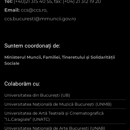
Tel:
(+40)21 315 40 55, fax: (+04) 21 312 19 20
Email:
ccs@ccs.ro,
ccs.bucuresti@mmuncii.gov.ro
Suntem coordonați de:
Ministerul Muncii, Familiei, Tineretului și Solidarității
Sociale
Colaborăm cu:
Universitatea din București (UB)
Universitatea Națională de Muzică București (UNMB)
Universitatea de Artă Teatrală și Cinematografică
”I.L.Caragiale” (UNATC)
Universitatea Națională de Arte București (UNAB)