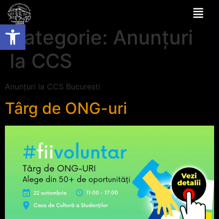
Deschide bara de unelte
Categorie:
Anunțuri
la CCS
Anunțuri la CCS Bucuresti
Târg de ONG-uri