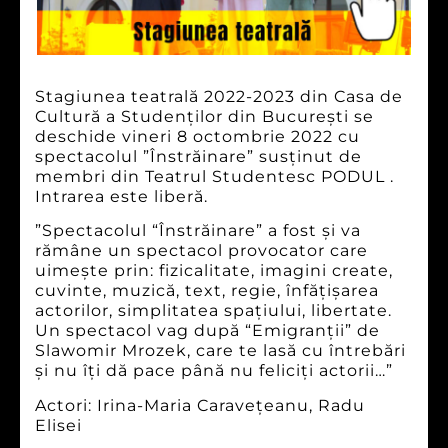
Stagiunea teatrală 2022-2023 din Casa de
Cultură a Studenților din București se
deschide vineri 8 octombrie 2022 cu
spectacolul ”Înstrăinare” susținut de
membri din Teatrul Studentesc PODUL .
Intrarea este liberă.
”Spectacolul “Înstrăinare” a fost și va
rămâne un spectacol provocator care
uimește prin: fizicalitate, imagini create,
cuvinte, muzică, text, regie, înfățișarea
actorilor, simplitatea spațiului, libertate.
Un spectacol vag după “Emigranții” de
Slawomir Mrozek, care te lasă cu întrebări
și nu îți dă pace până nu feliciți actorii…”
Actori: Irina-Maria Caravețeanu, Radu
Elisei