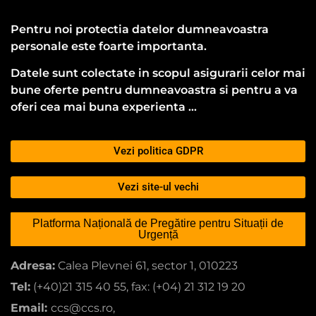
Pentru noi protectia datelor dumneavoastra
personale este foarte importanta.
Datele sunt colectate in scopul asigurarii celor mai
bune oferte pentru dumneavoastra si pentru a va
oferi cea mai buna experienta …
Vezi politica GDPR
Vezi site-ul vechi
Platforma Națională de Pregătire pentru Situații de
Urgență
Adresa:
Calea Plevnei 61, sector 1, 010223
Tel:
(+40)21 315 40 55, fax: (+04) 21 312 19 20
Email:
ccs@ccs.ro,