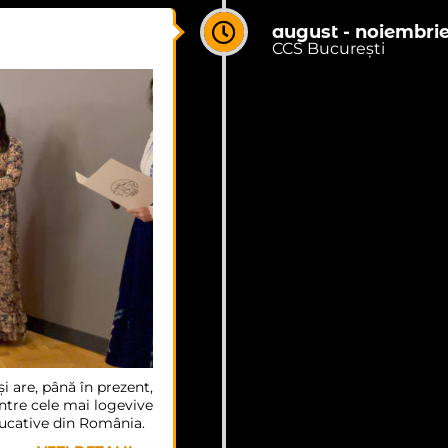
august - noiembri
CCS București
i are, până în prezent,
ntre cele mai logevive
educative din România.