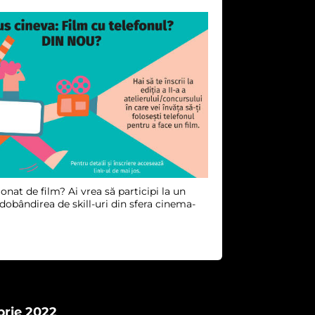
onat de film? Ai vrea să participi la un
obândirea de skill-uri din sfera cinema-
rie 2022