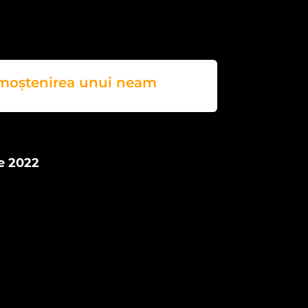
ștenirea unui neam
e 2022