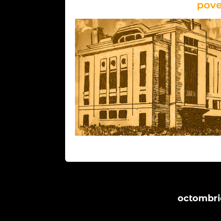
poves
octombri