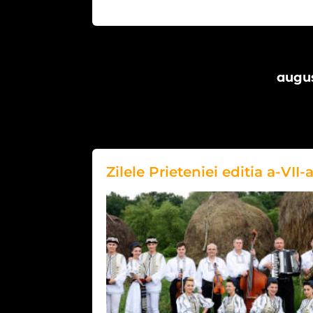
augus
Zilele Prieteniei editia a-VII-