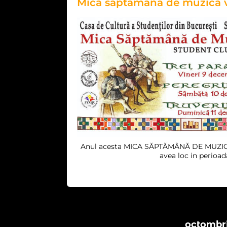
Mica săptămână de muzică 
Anul acesta MICA SĂPTĂMÂNĂ DE MUZICĂ 
avea loc in perioad
octombri