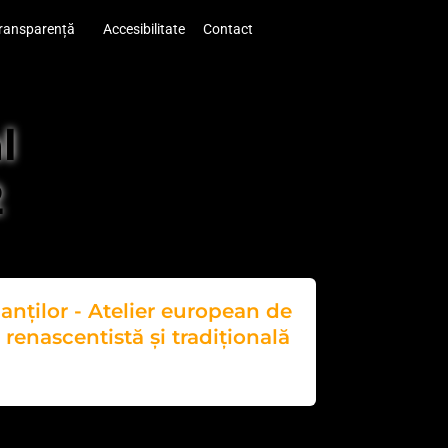
ransparență
Accesibilitate
Contact
l
2
nților - Atelier european de
renascentistă și tradițională