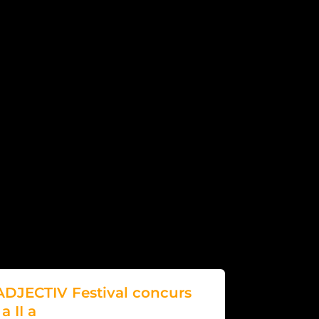
JECTIV Festival concurs
a II a