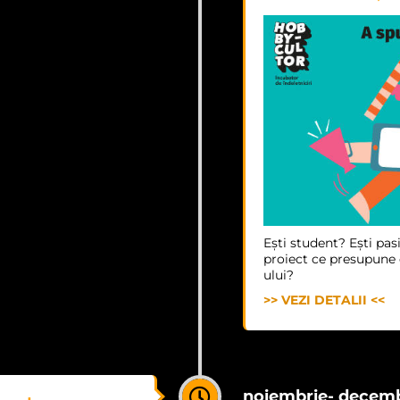
Ești student? Ești pasi
proiect ce presupune d
ului?
>> VEZI DETALII <<
noiembrie- decemb