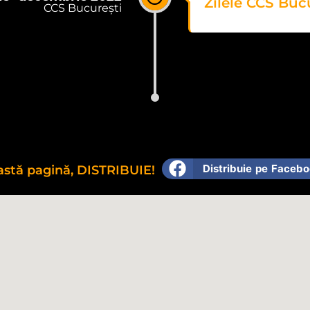
Zilele CCS Buc
CCS București
Distribuie pe Faceb
eastă pagină, DISTRIBUIE!