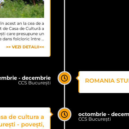
 în acest an la cea de a
at de Casa de Cultură a
ești care presupune un
dans folcloric între ...
>> VEZI DETALII<<
embrie - decembrie
ROMANIA STU
CCS București
octombrie - decem
sa de cultura a
CCS București
rești - povești,