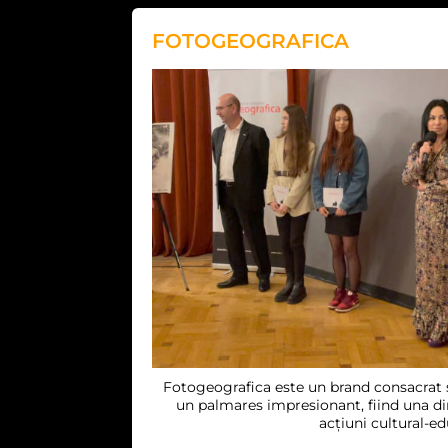
FOTOGEOGRAFICA
Fotogeografica este un brand consacrat ș
un palmares impresionant, fiind una di
acțiuni cultural-