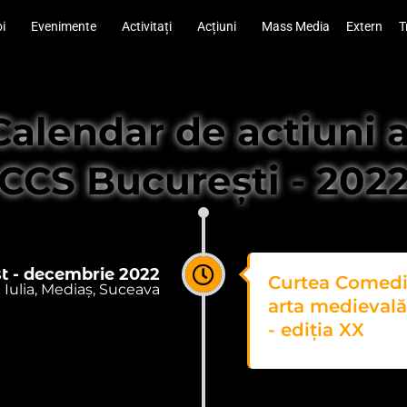
i
Evenimente
Activitați
Acțiuni
Mass Media
Extern
T
Calendar de actiuni a
CCS București - 202
t - decembrie 2022
Curtea Comedia
a Iulia, Mediaș, Suceava
arta medievală 
- ediția XX​