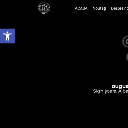
ACASA
Noutăți
Despre no
Deschide bara de unelte
augus
Sighișoara, Alb