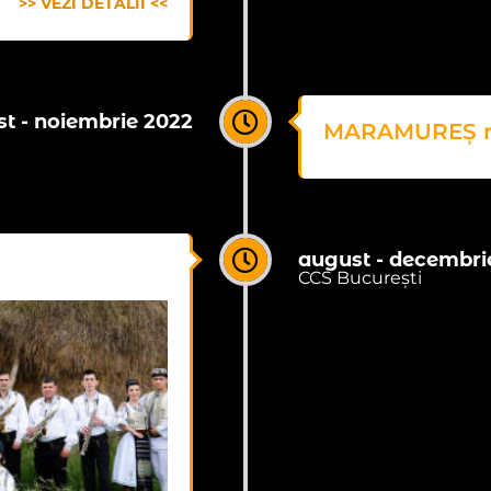
>> VEZI DETALII <<
t - noiembrie 2022
MARAMUREȘ mo
august - decembri
a
CCS București