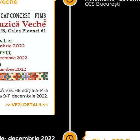
veche
CCS București
VECHE ediția a-14-a​
a 9-11 decembrie 2022.
>> VEZI DETALII <<
e- decembrie 2022