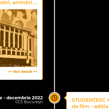
tiri, amintiri ...
>> Vezi detalii <<
e - decembrie 2022
STUDENȚESC AD
CCS București
de film - ediția 