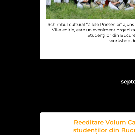
Schimbul cultural “Zilele Prieteniei” ajuns
VII-a ediție, este un eveniment organiz
Studenților din Bucur
workshop de 
sept
Reeditare Volum Ca
studenților din Bucu