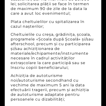
lei; solicitarea plăţii se face în termen
de maximum 90 de zile de la data la
care a avut loc evenimentul;
Plata cheltuielilor cu spitalizarea în
cazul naşterilor;
Cheltuielile cu creşa, grădiniţa, şcoala,
programele «Şcoala după Școală» şi/sau
afterschool, precum şi cu participarea
şi/sau achiziţionarea de
materiale/echipamente/instrumente
necesare în cadrul activităţilor
extraşcolare la care participă sau se
înscriu copiii beneficiarului;
Achiziţia de autoturisme
noi/autoturisme secondhand cu
vechime de maximum 5 ani la data
efectuării tragerii, precum şi achiziţia
de autoturisme adaptate pentru
persoanele cu dizabilităţi;