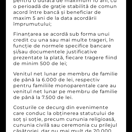
pentru o durată de maximum 10 ani, cu
o perioadă de grație stabilită de comun
acord între bancă și beneficiar de
maxim 5 ani de la data acordării
împrumutului;
Finanțarea se acordă sub forma unui
credit cu una sau mai multe trageri, în
funcție de normele specifice bancare
și/sau documentele justificative
prezentate la plată, fiecare tragere fiind
de minim 500 de lei;
Venitul net lunar pe membru de familie
de până la 6.000 de lei, respectiv
pentru familiile monoparentale care au
venitul net lunar pe membru de familie
de până la 7.500 de lei.
Costurile ce decurg din evenimente
care conduc la obţinerea statutului de
soţ şi soţie, precum cununia religioasă,
cununia civilă sau ceremonia cu prilejul
căsătoriei, dar nu mai mult de 20.000