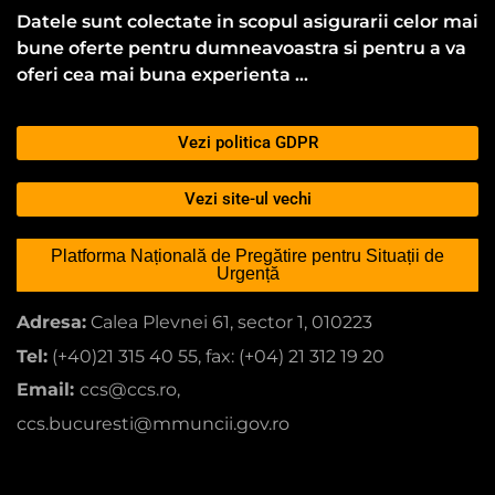
Datele sunt colectate in scopul asigurarii celor mai
bune oferte pentru dumneavoastra si pentru a va
oferi cea mai buna experienta …
Vezi politica GDPR
Vezi site-ul vechi
Platforma Națională de Pregătire pentru Situații de
Urgență
Adresa:
Calea Plevnei 61, sector 1, 010223
Tel:
(+40)21 315 40 55, fax: (+04) 21 312 19 20
Email:
ccs@ccs.ro,
ccs.bucuresti@mmuncii.gov.ro