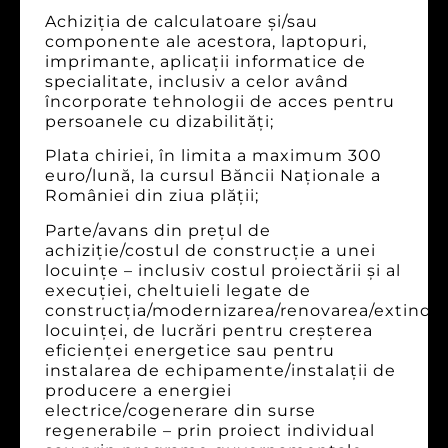
Achiziţia de calculatoare şi/sau
componente ale acestora, laptopuri,
imprimante, aplicaţii informatice de
specialitate, inclusiv a celor având
încorporate tehnologii de acces pentru
persoanele cu dizabilităţi;
Plata chiriei, în limita a maximum 300
euro/lună, la cursul Băncii Naţionale a
României din ziua plăţii;
Parte/avans din preţul de
achiziţie/costul de construcţie a unei
locuinţe – inclusiv costul proiectării şi al
execuţiei, cheltuieli legate de
construcţia/modernizarea/renovarea/extinde
locuinţei, de lucrări pentru creşterea
eficienţei energetice sau pentru
instalarea de echipamente/instalaţii de
producere a energiei
electrice/cogenerare din surse
regenerabile – prin proiect individual