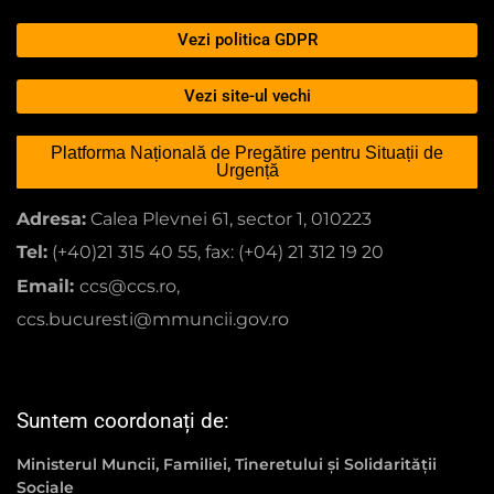
Vezi politica GDPR
Vezi site-ul vechi
Platforma Națională de Pregătire pentru Situații de
Urgență
Adresa:
Calea Plevnei 61, sector 1, 010223
Tel:
(+40)21 315 40 55, fax: (+04) 21 312 19 20
Email:
ccs@ccs.ro,
ccs.bucuresti@mmuncii.gov.ro
Suntem coordonați de:
Ministerul Muncii, Familiei, Tineretului și Solidarității
Sociale