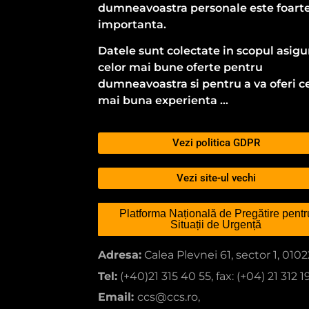
dumneavoastra personale este foart
importanta.
Datele sunt colectate in scopul asigur
celor mai bune oferte pentru
dumneavoastra si pentru a va oferi c
mai buna experienta …
Vezi politica GDPR
Vezi site-ul vechi
Platforma Națională de Pregătire pentr
Situații de Urgență
Adresa:
Calea Plevnei 61, sector 1, 010
Tel:
(+40)21 315 40 55, fax: (+04) 21 312 1
Email:
ccs@ccs.ro,