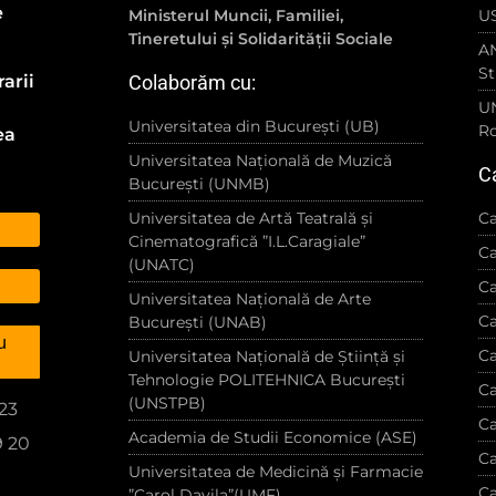
e
Ministerul Muncii, Familiei,
US
Tineretului și Solidarității Sociale
AN
St
Colaborăm cu:
arii
UN
Universitatea din București (UB)
R
ea
Universitatea Națională de Muzică
Ca
București (UNMB)
Universitatea de Artă Teatrală și
Ca
Cinematografică ”I.L.Caragiale”
Ca
(UNATC)
Ca
Universitatea Națională de Arte
Ca
București (UNAB)
u
Ca
Universitatea Națională de Știință și
Tehnologie POLITEHNICA București
Ca
(UNSTPB)
223
Ca
Academia de Studii Economice (ASE)
9 20
Ca
Universitatea de Medicină și Farmacie
Ca
”Carol Davila”(UMF)