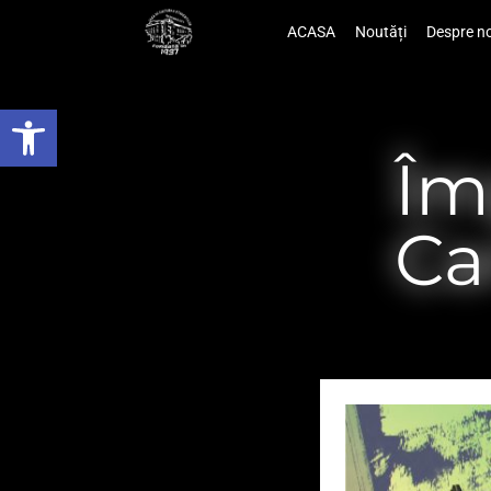
ACASA
Noutăți
Despre no
Deschide bara de unelte
Îm
Ca