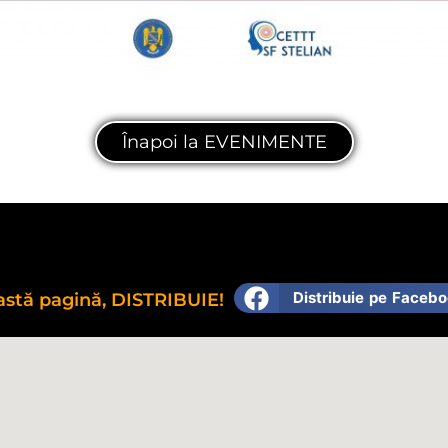
Înapoi la EVENIMENTE
Distribuie pe Faceb
eastă pagină, DISTRIBUIE!