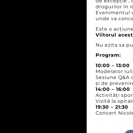
de excepție , 
drogurilor în r
Evenimentul va
unde va concer
Este o acțiune
Viitorul acest
Nu ezita sa pu
Program:
10:00 – 13:00
Moderator Iul
Sesiune Q&A c
și de prevenir
14:00 – 16:00
Activități spo
Vizită la spital
19:30 – 21:30
Concert Nicole