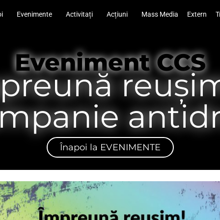
i
Evenimente
Activitați
Acțiuni
Mass Media
Extern
T
Eveniment CCS
preună reușim
mpanie antid
Înapoi la EVENIMENTE