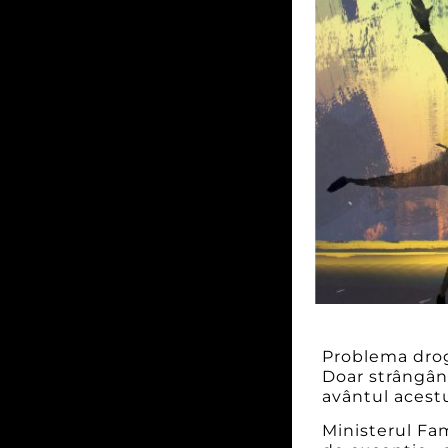
Problema drogu
Doar strângân
avântul acest
Ministerul Fam