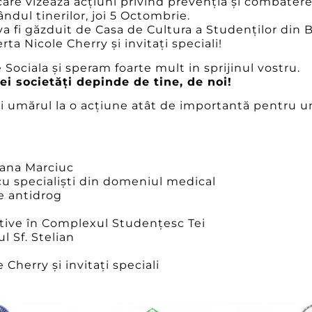
care vizează acțiuni privind prevenția și combatere
ândul tinerilor, joi 5 Octombrie.
 fi găzduit de Casa de Cultura a Studenților din B
ta Nicole Cherry și invitați speciali!
 Sociala și speram foarte mult in sprijinul vostru.
ei societăți depinde de tine, de noi!
i umărul la o acțiune atât de importantă pentru un
iana Marciuc
u specialiști din domeniul medical
e antidrog
rtive în Complexul Studențesc Tei
ul Sf. Stelian
 Cherry și invitați speciali