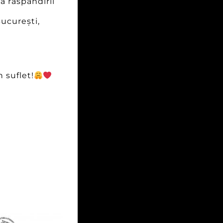
a răspândirii
ucurești,
 suflet!