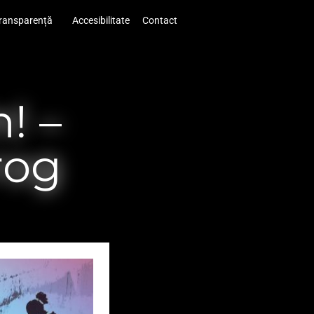
ransparență
Accesibilitate
Contact
! –
rog