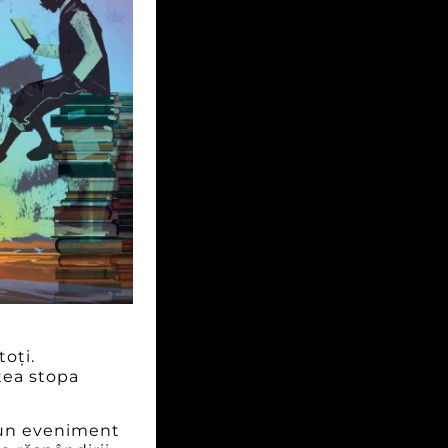
oți.
tea stopa
la un eveniment